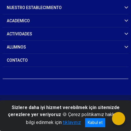
NUESTRO ESTABLECIMIENTO
ACADEMİCO
ACTIVIDADES
ALUMNOS
CONTACTO
© 2026 Gendarmerie And Coast Guard Academy
Sizlere daha iyi hizmet verebilmek için sitemizde
çerezlere yer veriyoruz
🍪 Çerez politikamız hakkında
bilgi edinmek için
tıklayınız
Kabul et